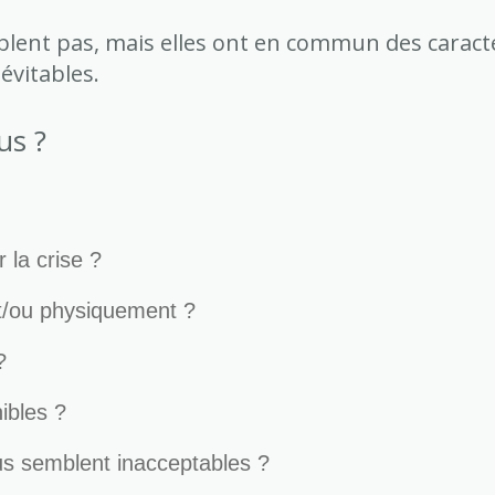
blent pas, mais elles ont en commun des caract
évitables.
us ?
 la crise ?
et/ou physiquement ?
?
nibles ?
s semblent inacceptables ?